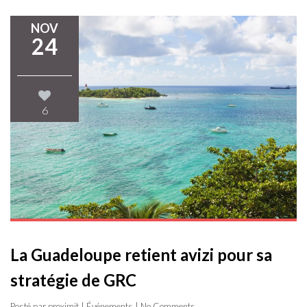
NOV
24
6
La Guadeloupe retient avizi pour sa
stratégie de GRC
Posté par proximit |
Événements
| No Comments