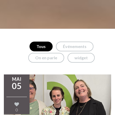
Tous
Événements
On en parle
widget
MAI
05
0