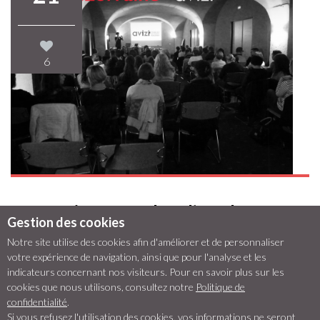
6
La Lorraine entre dans l’ère du
Gestion des cookies
marketing relationnel avec avizi
Notre site utilise des cookies afin d'améliorer et de personnaliser
votre expérience de navigation, ainsi que pour l'analyse et les
Posté par proximit |
Événements
| No Comments
indicateurs concernant nos visiteurs. Pour en savoir plus sur les
cookies que nous utilisons, consultez notre
Politique de
Renseigner les touristes qui font le premier pas dans votre
confidentialité
.
structure, c’est bien. Cernez leurs habitudes de
Si vous refusez l'utilisation des cookies, vos informations ne seront