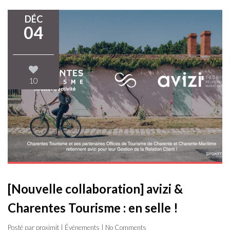
DÉC
04
10
[Nouvelle collaboration] avizi &
Charentes Tourisme : en selle !
Posté par proximit |
Événements
| No Comments