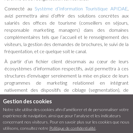
Connecté au
Système d’Information Touristique APIDAE
,
avizi permettra ainsi d’offrir des solutions concrètes aux
salariés des offices de tourisme (conseillers en séjours,
responsable marketing, managers) dans des domaines
complémentaires tels que l’accueil et le renseignement des
visiteurs, la gestion des demandes de brochures, le suivi de la
fréquentation, et ce quelque soit le canal.
À partir d’un fichier client désormais au cœur de leurs
écosystèmes d’information respectifs, avizi permettra à ces
structures d’envisager sereinement la mise en place de leurs
programmes de marketing relationnel en intégrant
nativement des dispositifs de ciblage (segmentation), de
routage et d’analyse de campagnes mail, SMS et courrier en
Gestion des cookies
B2C (avec les visiteurs) et en B2B (avec les prestataires
Notre site utilise des cookies afin d'améliorer et de personnaliser votre
locaux, adhérents, etc.).
expérience de navigation, ainsi que pour l'analyse et les indicateurs
Crédit photo : GT Office de tourisme de Bourg-en-Bresse
concernant nos visiteurs. Pour en savoir plus sur les cookies que nous
utilisons, consultez notre
Agglomération
Politique de confidentialité
.