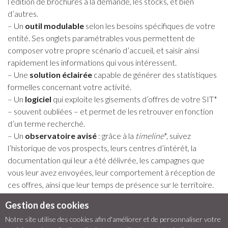
l’édition de brochures à la demande, les stocks, et bien
d’autres.
– Un
outil modulable
selon les besoins spécifiques de votre
entité. Ses onglets paramétrables vous permettent de
composer votre propre scénario d’accueil, et saisir ainsi
rapidement les informations qui vous intéressent.
– Une
solution éclairée
capable de générer des statistiques
formelles concernant votre activité.
– Un
logiciel
qui exploite les gisements d’offres de votre SIT*
– souvent oubliées – et permet de les retrouver en fonction
d’un terme recherché.
– Un
observatoire avisé
: grâce à la
timeline
*, suivez
l’historique de vos prospects, leurs centres d’intérêt, la
documentation qui leur a été délivrée, les campagnes que
vous leur avez envoyées, leur comportement à réception de
ces offres, ainsi que leur temps de présence sur le territoire.
Découvrez vous aussi Avizi, le
CRM
dédié aux professionnels
Gestion des cookies
du Tourisme. Par
Proximit
.
Notre site utilise des cookies afin d'améliorer et de personnaliser votre