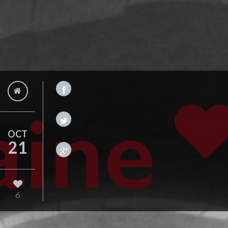
OCT
21
6