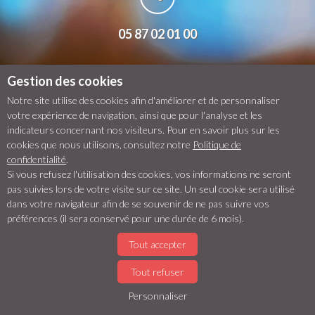
05 87 02 01 00
Gestion des cookies
Notre site utilise des cookies afin d'améliorer et de personnaliser
votre expérience de navigation, ainsi que pour l'analyse et les
com@avizi.fr
indicateurs concernant nos visiteurs. Pour en savoir plus sur les
cookies que nous utilisons, consultez notre
Politique de
confidentialité
.
Si vous refusez l'utilisation des cookies, vos informations ne seront
pas suivies lors de votre visite sur ce site. Un seul cookie sera utilisé
Contactez nous !
dans votre navigateur afin de se souvenir de ne pas suivre vos
préférences (il sera conservé pour une durée de 6 mois).
Tout accepter
Contactez
Nom
*
Tout refuser
nous
Personnaliser
!
Mail
*