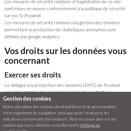
Les mesures de sécurité relatives à l’exploitation de ce site
sont mises en œuvre conformément à la politique de sécurité
sur nos SI Proximit.
Les mesures de sécurité relatives à la gestion des données
permettant la production de statistiques anonymes sont
définies par google analytics.
Vos droits sur les données vous
concernant
Exercer ses droits
Le délégué à la protection des données (DPO) de Proximit
est votre interlocuteur pour l’exercice de vos droits :
Gestion des cookies
dpo@proximit.fr.
Notre site utilise des cookies afin d'améliorer et de personnaliser
Réclamation (plainte) auprès de la
votre expérience de navigation, ainsi que pour l'analyse et les
CNIL
indicateurs concernant nos visiteurs. Pour en savoir plus sur les
cookies que nous utilisons, consultez notre
Politique de
Si vous estimez, après nous avoir contactés, que vos droits